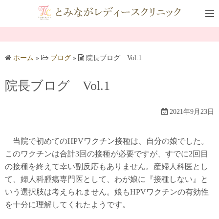
コ
ン
テ
ン
ツ
ホーム
»
ブログ
»
院長ブログ Vol.1
へ
ス
院長ブログ Vol.1
キ
ッ
2021年9月23日
プ
当院で初めてのHPVワクチン接種は、自分の娘でした。
このワクチンは合計3回の接種が必要ですが、すでに2回目
の接種を終えて幸い副反応もありません。産婦人科医とし
て、婦人科腫瘍専門医として、わが娘に『接種しない』と
いう選択肢は考えられません。娘もHPVワクチンの有効性
を十分に理解してくれたようです。