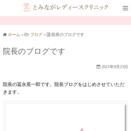
コ
ン
テ
ン
ツ
ホーム
»
ブログ
»
院長のブログです
へ
ス
院長のブログです
キ
ッ
2021年9月23日
プ
院長の冨永英一郎です。院長ブログをはじめさせていただ
きます。